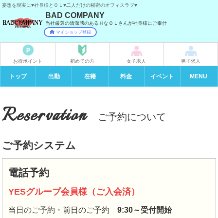
妄想を現実に♥社長様とＯＬ♥二人だけの秘密のオフィスラブ♥
BAD COMPANY
当社厳選の清潔感のあるＨなＯＬさんが社長様にご奉仕
マイショップ登録
お得ポイント
初めての方
女子求人
男子求人
トップ
出勤
在籍
料金
イベント
MENU
Reservation
ご予約について
ご予約システム
電話予約
YESグループ会員様（ご入会済）
当日のご予約・前日のご予約
9:30～受付開始