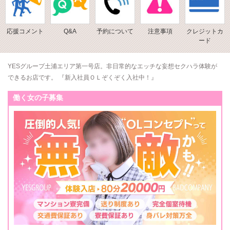
応援コメント
Q&A
予約について
注意事項
クレジットカ
ード
YESグループ土浦エリア第一号店。非日常的なエッチな妄想セクハラ体験が
できるお店です。 『新入社員ＯＬぞくぞく入社中！』
働く女の子募集