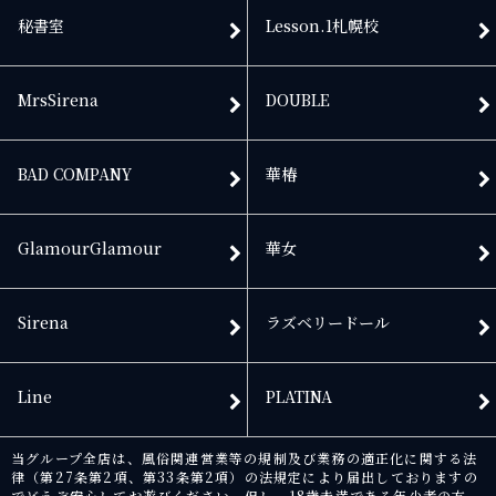
秘書室
Lesson.1札幌校
MrsSirena
DOUBLE
BAD COMPANY
華椿
GlamourGlamour
華女
Sirena
ラズベリードール
Line
PLATINA
当グループ全店は、風俗関連営業等の規制及び業務の適正化に関する法
律（第27条第2項、第33条第2項）の法規定により届出しておりますの
でどうぞ安心してお遊びください。但し、18歳未満である年少者の方、