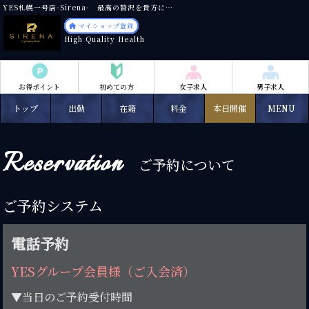
YES札幌一号店-Sirena- 最高の贅沢を貴方に…
マイショップ登録
High Quality Health
お得ポイント
初めての方
女子求人
男子求人
トップ
出勤
在籍
料金
イベント
本日開催
MENU
Reservation
ご予約について
ご予約システム
電話予約
YESグループ会員様（ご入会済）
▼当日のご予約受付時間