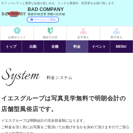
オフィスレディと濃厚な会議が楽しめる、エッチな裏接待・枕営業をお届け致します。
BAD COMPANY
裏接待/枕営業 禁断の社外秘
マイショップ登録
お得ポイント
初めての方
女子求人
男子求人
トップ
出勤
在籍
料金
イベント
MENU
System
料金システム
イエスグループは写真見学無料で明朗会計の
店舗型風俗店です。
イエスグループは明朗会計の完全前金制になります。
ご料金を頂く前にお写真をご覧頂いてお遊びするかを決めて頂けますのでご安心