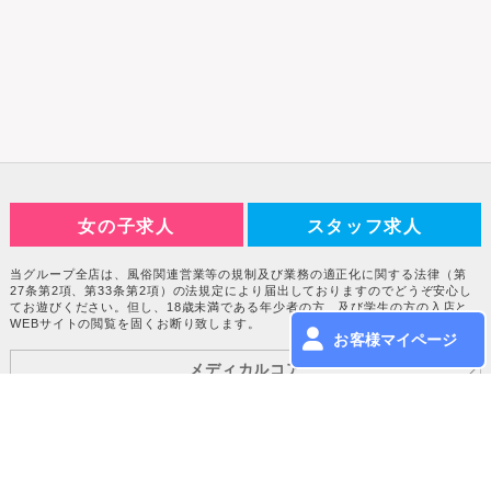
女の子求人
スタッフ求人
当グループ全店は、風俗関連営業等の規制及び業務の適正化に関する法律（第
27条第2項、第33条第2項）の法規定により届出しておりますのでどうぞ安心し
てお遊びください。但し、18歳未満である年少者の方、及び学生の方の入店と
WEBサイトの閲覧を固くお断り致します。
お客様マイページ
メディカルコア
相互リンク
エリアTOPへ
その他エリアへ