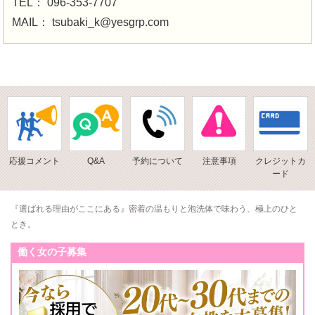
TEL：
096-353-7707
MAIL：
tsubaki_k@yesgrp.com
応援コメント
Q&A
予約について
注意事項
クレジットカ
ード
『選ばれる理由がここにある』密着の温もりと泡洗体で味わう、極上のひと
とき。
働く女の子募集