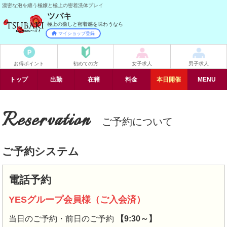
濃密な泡を纏う極嬢と極上の密着洗体プレイ
ツバキ
極上の癒しと密着感を味わうなら
マイショップ登録
お得ポイント
初めての方
女子求人
男子求人
トップ
出勤
在籍
料金
イベント
MENU
Reservation
ご予約について
ご予約システム
電話予約
YESグループ会員様（ご入会済）
当日のご予約・前日のご予約
【9:30～】