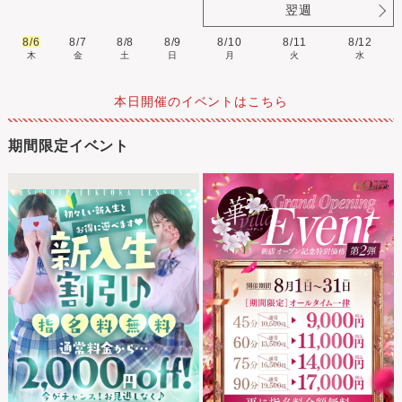
翌週
8/6
8/7
8/8
8/9
8/10
8/11
8/12
木
金
土
日
月
火
水
本日開催のイベントはこちら
期間限定イベント