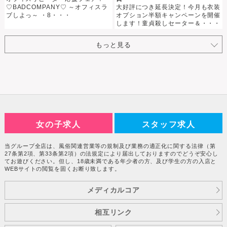
♡BADCOMPANY♡ ～オフィスラ
大好評につき延長決定！今月も衣装
ブしよっ～ ・8・・・
オプション半額キャンペーンを開催
します！童貞殺しセーター＆・・・
女の子求人
スタッフ求人
当グループ全店は、風俗関連営業等の規制及び業務の適正化に関する法律（第
27条第2項、第33条第2項）の法規定により届出しておりますのでどうぞ安心し
てお遊びください。但し、18歳未満である年少者の方、及び学生の方の入店と
WEBサイトの閲覧を固くお断り致します。
メディカルコア
相互リンク