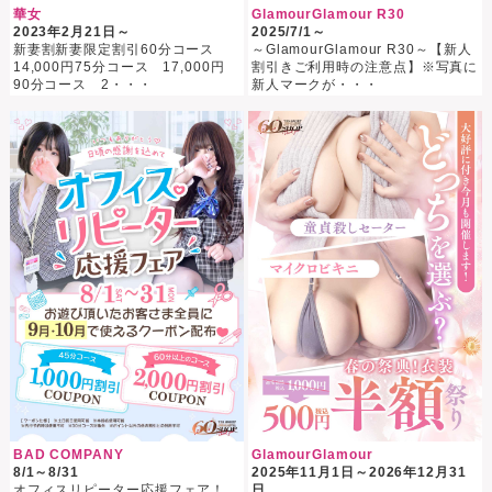
華女
GlamourGlamour R30
2023年2月21日～
2025/7/1～
新妻割新妻限定割引60分コース
～GlamourGlamour R30～【新人
14,000円75分コース 17,000円
割引きご利用時の注意点】※写真に
90分コース 2・・・
新人マークが・・・
BAD COMPANY
GlamourGlamour
8/1～8/31
2025年11月1日～2026年12月31
オフィスリピーター応援フェア！
日