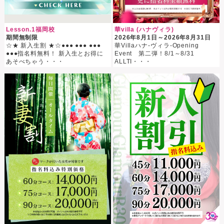
Lesson.1福岡校
華villa (ハナヴィラ)
期間無制限
2026年8月1日～2026年8月31日
☆★ 新入生割 ★☆●●● ●●● ●●●
華Villaハナ-ヴィラ-Opening
●●●指名料無料！ 新入生とお得に
Event 第二弾！8/1～8/31
あそべちゃう・・・
ALLTI・・・