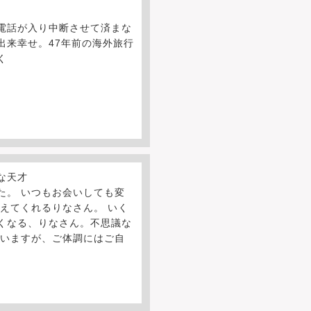
電話が入り中断させて済まな
出来幸せ。47年前の海外旅行
く
な天才
た。 いつもお会いしても変
えてくれるりなさん。 いく
くなる、りなさん。不思議な
思いますが、ご体調にはご自