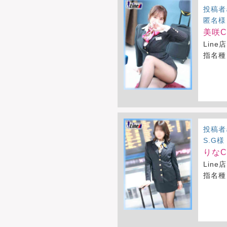
投稿者
匿名様
美咲CA
Line店
指名種
投稿者
S.G様
りなCA
Line店
指名種