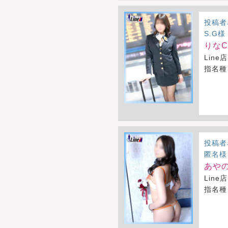
投稿者
S.G様
りなCA
Line店
指名種
投稿者
匿名様
あやの
Line店
指名種