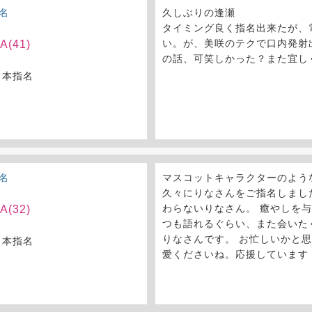
名
久しぶりの逢瀬
タイミング良く指名出来たが、
い。が、美咲のテクで口内発射
(41)
の話、可笑しかった？また宜し
 本指名
名
マスコットキャラクターのよう
久々にりなさんをご指名しまし
わらないりなさん。 癒やしを与
(32)
つも語れるぐらい、また会いた
りなさんです。 お忙しいかと
 本指名
愛くださいね。応援しています