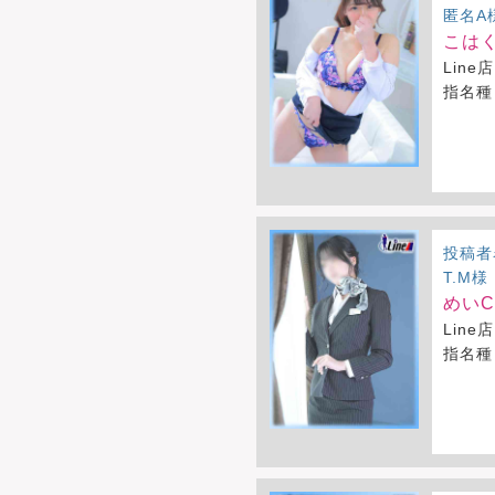
匿名A
こはく
Line店
指名種
投稿者
T.M様
めいCA
Line店
指名種