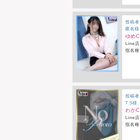
投稿者
匿名様
ゆめCA
Line店
指名種
投稿者
T.S様
わかCA
Line店
指名種