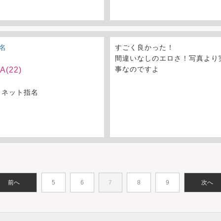
名
すごく良かった！
間違いなしのエロさ！写真より
事なのですよ
(22)
 ネット指名
前へ
5
6
7
8
9
次へ