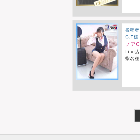
投稿者
G.T様
ノアCA
Line店
指名種