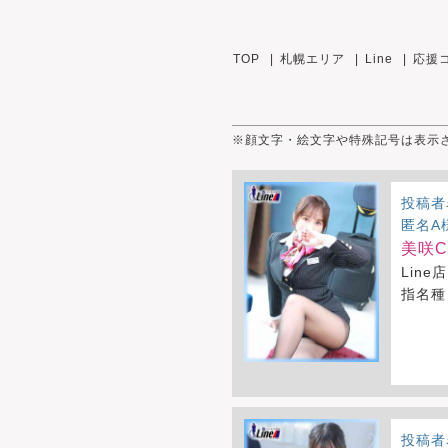
TOP
札幌エリア
Line
応援
※顔文字・絵文字や特殊記号は表示
投稿者
匿名A
美咲CA
Line店
指名種
投稿者