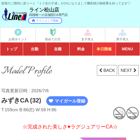
皆様のご期待に添うべく『イイ女の子達』がCAになりまして機長様の御搭乗を待ってます♡
ライン松山店
四国唯一の店舗型CA専門店
マイショップ登録
お得ポイント
初めての方
女子求人
男子求人
トップ
出勤
在籍
料金
イベント
本日開催
MENU
Model Profile
BACK
NEXT
写真更新日時 : 2026/7/6
みずきCA
(32)
マイガール登録
T:159cm B:86(E) W:58 H:86
☆完成された美しさ♥ラグジュアリーCA☆