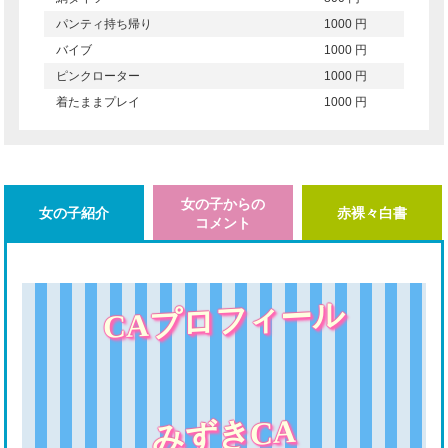
パンティ持ち帰り
1000 円
バイブ
1000 円
ピンクローター
1000 円
着たままプレイ
1000 円
女の子からの
女の子紹介
赤裸々白書
コメント
CAプロフィール
みずきCA