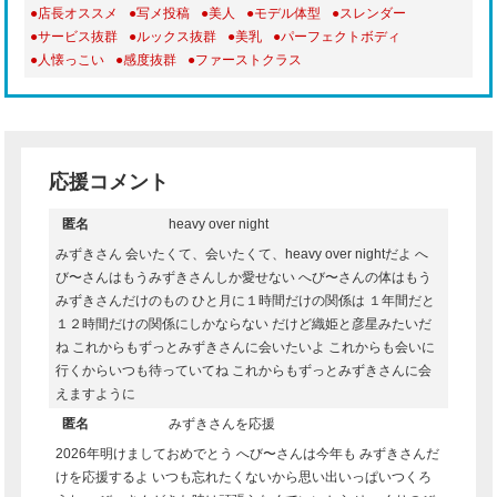
●店長オススメ
●写メ投稿
●美人
●モデル体型
●スレンダー
●サービス抜群
●ルックス抜群
●美乳
●パーフェクトボディ
●人懐っこい
●感度抜群
●ファーストクラス
応援コメント
匿名
heavy over night
みずきさん 会いたくて、会いたくて、heavy over nightだよ へ
び〜さんはもうみずきさんしか愛せない へび〜さんの体はもう
みずきさんだけのもの ひと月に１時間だけの関係は １年間だと
１２時間だけの関係にしかならない だけど織姫と彦星みたいだ
ね これからもずっとみずきさんに会いたいよ これからも会いに
行くからいつも待っていてね これからもずっとみずきさんに会
えますように
匿名
みずきさんを応援
2026年明けましておめでとう へび〜さんは今年も みずきさんだ
けを応援するよ いつも忘れたくないから思い出いっぱいつくろ