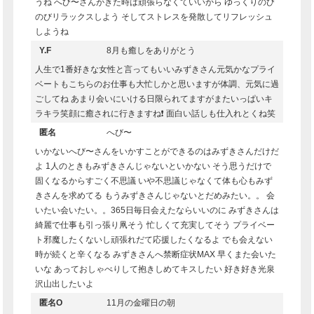
うね へび〜さんがきた時は頑張らなくていいから ゆっくりのび
のびリラックスしよう そしてストレスを発散してリフレッシュ
しようね
Y.F
8月も癒しをありがとう
人生で1番好きな女性と言ってもいいみずきさん元気かなプライ
ベートもこちらのお仕事も大忙しかと思いますが体調、元気に過
ごしてね あまり会いにいける日限られてますがまたいっぱいキ
ラキラ笑顔に癒されに行きますね❗️ 面白い話しも仕入れとくね笑
匿名
へび〜
いかないへび〜さんをいかすことができるのはみずきさんだけだ
よ 1人のときもみずきさんじゃないといかない そう思うだけで
固くなるからすごく不思議 いや不思議じゃなくて体も心もみず
きさんを求めてる もうみずきさんじゃないとだめみたい。。 会
いたい会いたい。。365日毎日会えたならいいのに みずきさんは
綺麗で仕事も引っ張り凧そう 忙しくて充実してそう プライベー
ト邪魔したくないし頑張れだて応援したくなるよ でも会えない
時が続くと辛くなる みずきさんへ禁断症状MAX 早くまた会いた
いな あっておしゃべりして抱きしめてキスしたい 好き好き光泉
沢山出したいよ
匿名O
11月の金曜日の朝