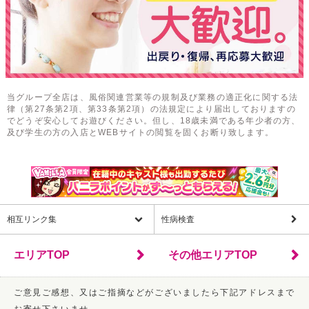
当グループ全店は、風俗関連営業等の規制及び業務の適正化に関する法
律（第27条第2項、第33条第2項）の法規定により届出しておりますの
でどうぞ安心してお遊びください。但し、18歳未満である年少者の方、
及び学生の方の入店とWEBサイトの閲覧を固くお断り致します。
相互リンク集
性病検査
エリアTOP
その他エリアTOP
ご意見ご感想、又はご指摘などがございましたら下記アドレスまで
お寄せ下さいませ。