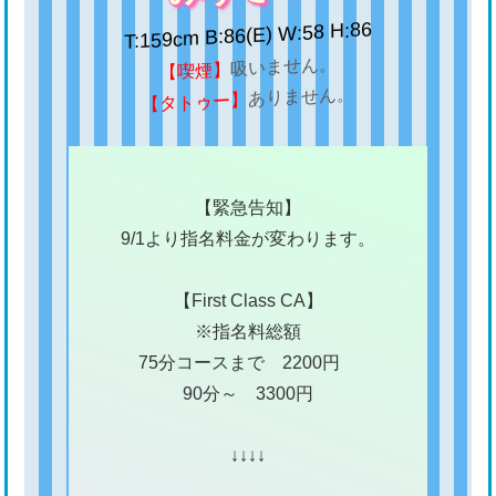
T:159cm B:86(E) W:58 H:86
吸いません。
【喫煙】
ありません。
【タトゥー】
【緊急告知】
9/1より指名料金が変わります。
【First Class CA】
※指名料総額
75分コースまで 2200円
90分～ 3300円
↓↓↓↓