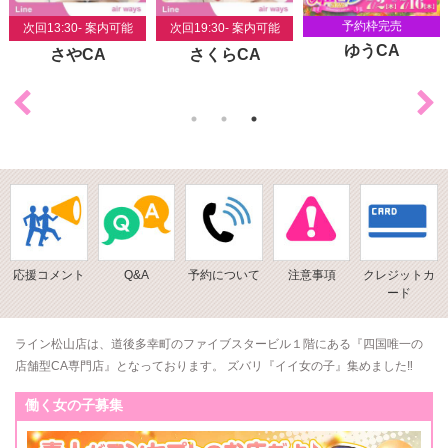
予約枠完売
次回13:30- 案内可能
次回19:30- 案内可能
ゆうCA
さやCA
さくらCA
応援コメント
Q&A
予約について
注意事項
クレジットカ
ード
ライン松山店は、道後多幸町のファイブスタービル１階にある『四国唯一の
店舗型CA専門店』となっております。 ズバリ『イイ女の子』集めました‼
働く女の子募集