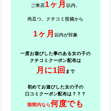
1ヶ月
ご来店
以内
、
尚且つ、クチコミ投稿
から
1ヶ月
以内
が対象
一度お遊びした事のある女の子の
クチコミクーポン配布は
月に1回
まで
初めてお遊びした女の子の
口コミクーポン配布は？？？
何度でも
期間内なら