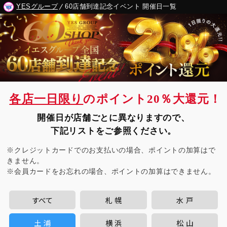
YESグループ
60店舗到達記念イベント 開催日一覧
各店一日限り
のポイント20％
大還元！
開催日が店舗ごとに異なりますので、
下記リストをご参照ください。
※クレジットカードでのお支払いの場合、ポイントの加算はで
きません。
※会員カードをお忘れの場合、ポイントの加算はできません。
すべて
札幌
水戸
土浦
横浜
松山